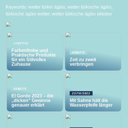
Keywords: wetter türkei ägäis, wetter türkische ägäis,
türkische ägäis wetter, wetter türkische ägäis oktober
LIFESTYLE
Farbenfrohe und
DEBATTE
Praktische Produkte
für ein Stilvolles
Zeit zu zweit
Zuhause
verbringen
DEBATTE
23/10/2022
El Gordo 2023 – die
„dicken“ Gewinne
Mit Sahne hält die
genauer erklärt
Wasserpfeife länger