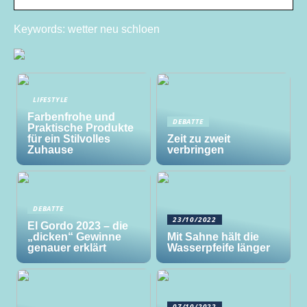
Keywords: wetter neu schloen
LIFESTYLE
Farbenfrohe und
DEBATTE
Praktische Produkte
für ein Stilvolles
Zeit zu zweit
Zuhause
verbringen
DEBATTE
23/10/2022
El Gordo 2023 – die
„dicken“ Gewinne
Mit Sahne hält die
genauer erklärt
Wasserpfeife länger
07/10/2022