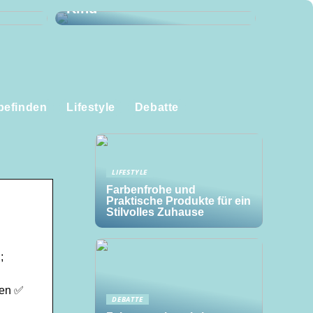
Kind
befinden
Lifestyle
Debatte
LIFESTYLE
Farbenfrohe und
Praktische Produkte für ein
Stilvolles Zuhause
;
ren ✅
DEBATTE