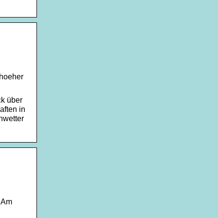
 hoeher
ck über
ften in
nwetter
; Am