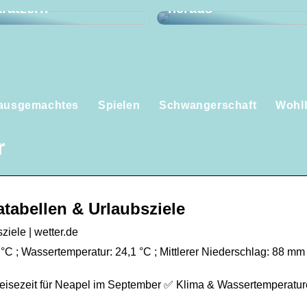
ratzern
heraus
ausgemachtes
Spielen
Schwangerschaft
Wohl
r
tabellen & Urlaubsziele
iele | wetter.de
 °C ; Wassertemperatur: 24,1 °C ; Mittlerer Niederschlag: 88 mm 
Reisezeit für Neapel im September ✅ Klima & Wassertemperatu