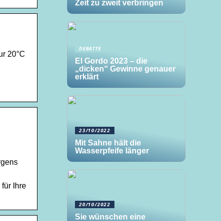
Zeit zu zweit verbringen
DEBATTE
ur 20°C
El Gordo 2023 – die
„dicken“ Gewinne genauer
erklärt
23/10/2022
Mit Sahne hält die
Wasserpfeife länger
rgens
für Ihre
20/10/2022
Sie wünschen eine