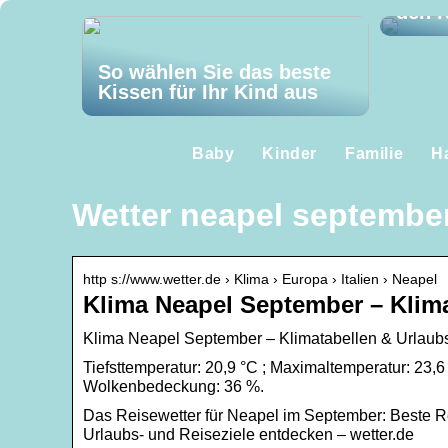
den K
So wählen Sie das beste
Kissen für Ihr Kind aus
Baby
Kinder
Familie
H
Wetter neapel septembe
http s://www.wetter.de › Klima › Europa › Italien › Neapel
Klima Neapel September – Klima
Klima Neapel September – Klimatabellen & Urlaubsz
Tiefsttemperatur: 20,9 °C ; Maximaltemperatur: 23,6
Wolkenbedeckung: 36 %.
Das Reisewetter für Neapel im September: Beste 
Urlaubs- und Reiseziele entdecken – wetter.de