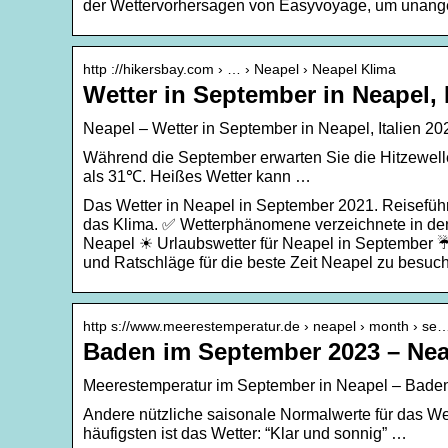
der Wettervorhersagen von Easyvoyage, um unan
http ://hikersbay.com › … › Neapel › Neapel Klima
Wetter in September in Neapel, 
Neapel – Wetter in September in Neapel, Italien 20
Während die September erwarten Sie die Hitzewelle
als 31℃. Heißes Wetter kann …
Das Wetter in Neapel in September 2021. Reiseführ
das Klima. ✅ Wetterphänomene verzeichnete in den
Neapel ☀ Urlaubswetter für Neapel in September ☔
und Ratschläge für die beste Zeit Neapel zu besuc
http s://www.meerestemperatur.de › neapel › month › se
Baden im September 2023 – Nea
Meerestemperatur im September in Neapel – Bade
Andere nützliche saisonale Normalwerte für das W
häufigsten ist das Wetter: “Klar und sonnig” …