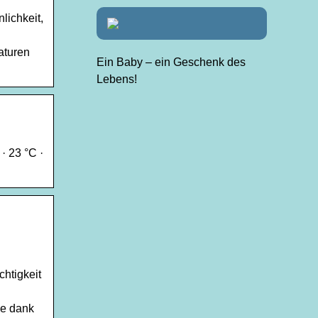
lichkeit,
aturen
Ein Baby – ein Geschenk des
Lebens!
· 23 °C ·
htigkeit
se dank