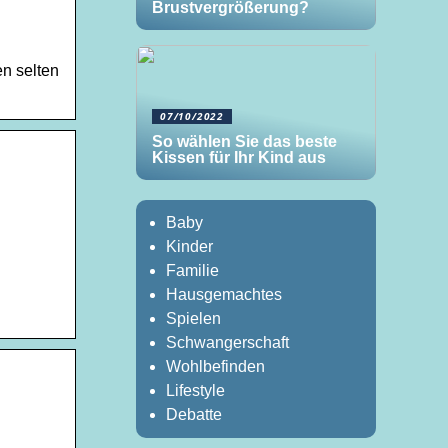
Brustvergrößerung?
en selten
07/10/2022
So wählen Sie das beste
Kissen für Ihr Kind aus
Baby
Kinder
Familie
Hausgemachtes
Spielen
Schwangerschaft
Wohlbefinden
Lifestyle
Debatte