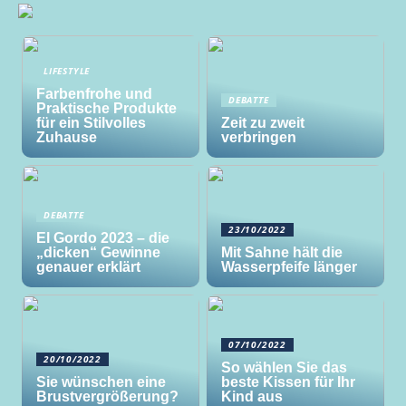
LIFESTYLE
Farbenfrohe und
DEBATTE
Praktische Produkte
für ein Stilvolles
Zeit zu zweit
Zuhause
verbringen
DEBATTE
23/10/2022
El Gordo 2023 – die
„dicken“ Gewinne
Mit Sahne hält die
genauer erklärt
Wasserpfeife länger
07/10/2022
20/10/2022
So wählen Sie das
Sie wünschen eine
beste Kissen für Ihr
Brustvergrößerung?
Kind aus