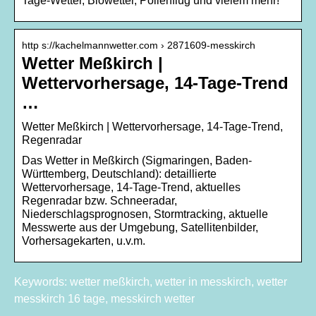
Tage-Wetter, Biowetter, Pollenflug und vielem mehr!
http s://kachelmannwetter.com › 2871609-messkirch
Wetter Meßkirch |
Wettervorhersage, 14-Tage-Trend
…
Wetter Meßkirch | Wettervorhersage, 14-Tage-Trend,
Regenradar
Das Wetter in Meßkirch (Sigmaringen, Baden-
Württemberg, Deutschland): detaillierte
Wettervorhersage, 14-Tage-Trend, aktuelles
Regenradar bzw. Schneeradar,
Niederschlagsprognosen, Stormtracking, aktuelle
Messwerte aus der Umgebung, Satellitenbilder,
Vorhersagekarten, u.v.m.
Keywords: wetter meßkirch, wetter in messkirch, wetter
messkirch 16 tage, messkirch wetter