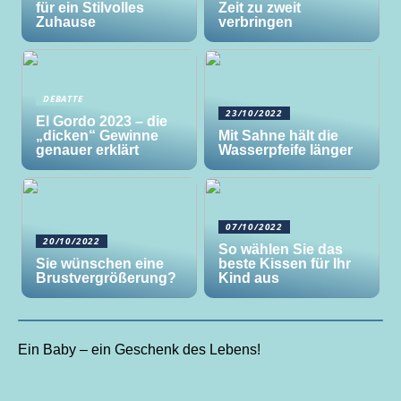
für ein Stilvolles
Zeit zu zweit
Zuhause
verbringen
DEBATTE
23/10/2022
El Gordo 2023 – die
„dicken“ Gewinne
Mit Sahne hält die
genauer erklärt
Wasserpfeife länger
07/10/2022
20/10/2022
So wählen Sie das
Sie wünschen eine
beste Kissen für Ihr
Brustvergrößerung?
Kind aus
Ein Baby – ein Geschenk des Lebens!