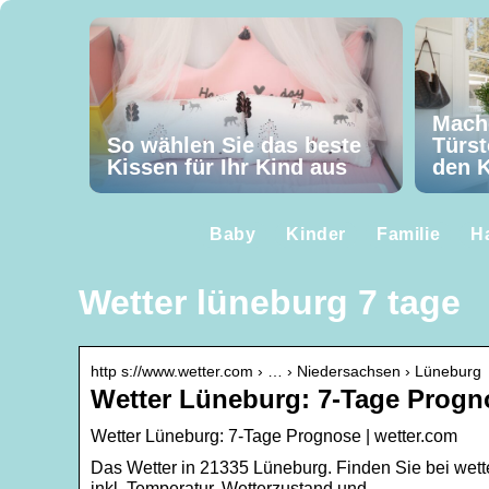
Mach
So wählen Sie das beste
Türst
Kissen für Ihr Kind aus
den K
Baby
Kinder
Familie
H
Wetter lüneburg 7 tage
http s://www.wetter.com › … › Niedersachsen › Lüneburg
Wetter Lüneburg: 7-Tage Progn
Wetter Lüneburg: 7-Tage Prognose | wetter.com
Das Wetter in 21335 Lüneburg. Finden Sie bei wett
inkl. Temperatur, Wetterzustand und …