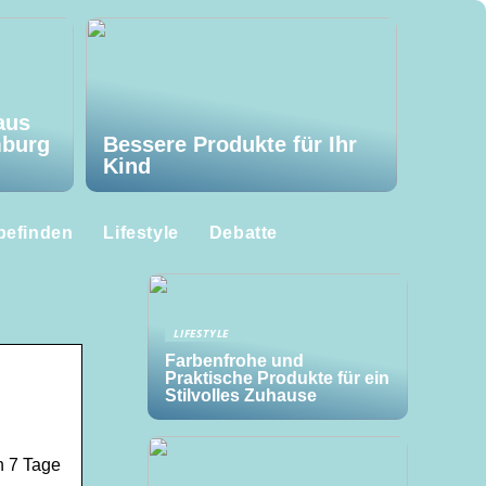
aus
mburg
Bessere Produkte für Ihr
Kind
befinden
Lifestyle
Debatte
LIFESTYLE
Farbenfrohe und
Praktische Produkte für ein
Stilvolles Zuhause
n 7 Tage