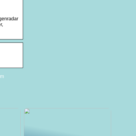
egenradar
r,
om