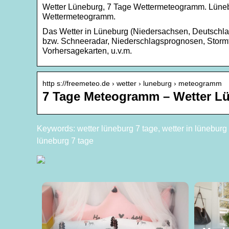
Wetter Lüneburg, 7 Tage Wettermeteogramm. Lünebur
Wettermeteogramm.
Das Wetter in Lüneburg (Niedersachsen, Deutschlan
bzw. Schneeradar, Niederschlagsprognosen, Stormtr
Vorhersagekarten, u.v.m.
http s://freemeteo.de › wetter › luneburg › meteogramm
7 Tage Meteogramm – Wetter Lü
Keywords: wetter lüneburg 7 tage, wetter in lüneburg 
lüneburg 7 tage