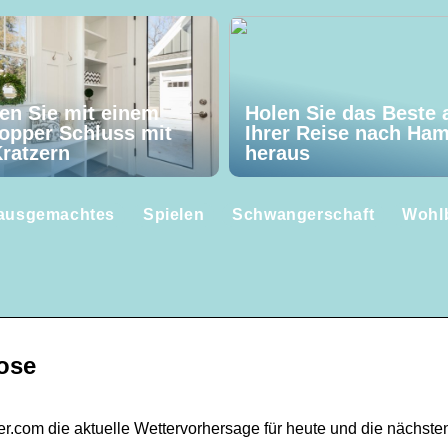
en Sie mit einem
Holen Sie das Beste 
opper Schluss mit
Ihrer Reise nach Ha
ratzern
heraus
ausgemachtes
Spielen
Schwangerschaft
Wohl
ose
er.com die aktuelle Wettervorhersage für heute und die nächste