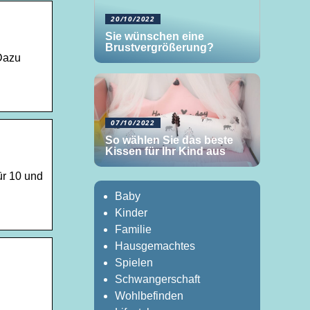
20/10/2022
Sie wünschen eine
Brustvergrößerung?
Dazu
07/10/2022
So wählen Sie das beste
Kissen für Ihr Kind aus
ür 10 und
Baby
Kinder
Familie
Hausgemachtes
Spielen
Schwangerschaft
Wohlbefinden