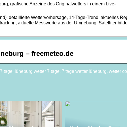
g, grafische Anzeige des Originalwetters in einem Live-
d): detaillierte Wettervorhersage, 14-Tage-Trend, aktuelles R
acking, aktuelle Messwerte aus der Umgebung, Satellitenbilde
neburg – freemeteo.de
7 tage, lüneburg wetter 7 tage, 7 tage wetter lüneburg, wetter c