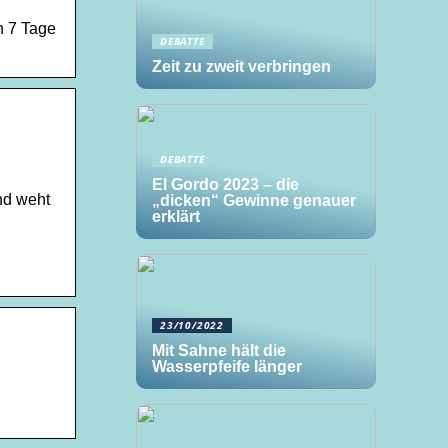
n 7 Tage
DEBATTE
Zeit zu zweit verbringen
DEBATTE
El Gordo 2023 – die
nd weht
„dicken“ Gewinne genauer
erklärt
23/10/2022
Mit Sahne hält die
Wasserpfeife länger