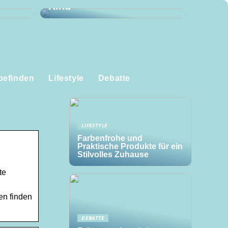
Kind
befinden
Lifestyle
Debatte
LIFESTYLE
Farbenfrohe und
Praktische Produkte für ein
Stilvolles Zuhause
te
en finden
DEBATTE