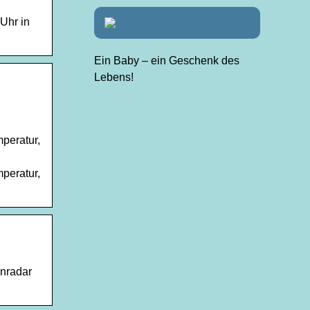
Uhr in
Ein Baby – ein Geschenk des
Lebens!
peratur,
peratur,
enradar