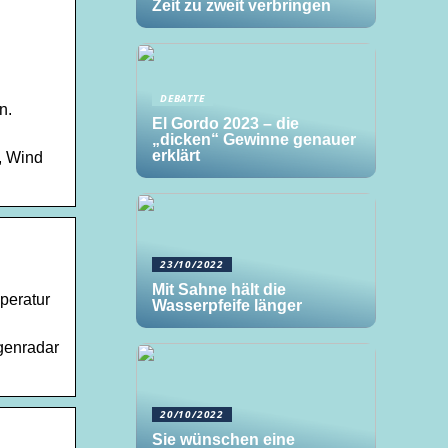
Zeit zu zweit verbringen
DEBATTE
n.
El Gordo 2023 – die
„dicken“ Gewinne genauer
erklärt
, Wind
23/10/2022
Mit Sahne hält die
peratur
Wasserpfeife länger
genradar
20/10/2022
Sie wünschen eine