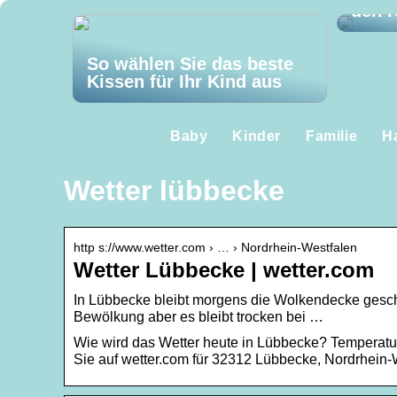
den K
So wählen Sie das beste
Kissen für Ihr Kind aus
Baby
Kinder
Familie
H
Wetter lübbecke
http s://www.wetter.com › … › Nordrhein-Westfalen
Wetter Lübbecke | wetter.com
In Lübbecke bleibt morgens die Wolkendecke geschl
Bewölkung aber es bleibt trocken bei …
Wie wird das Wetter heute in Lübbecke? Temperatu
Sie auf wetter.com für 32312 Lübbecke, Nordrhein-