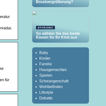
Brustvergrößerung?
eratur
07/10/2022
nradar,
So wählen Sie das beste
Kissen für Ihr Kind aus
Baby
Kinder
Familie
ke
Hausgemachtes
Spielen
en für
Schwangerschaft
Wohlbefinden
Lifestyle
Debatte