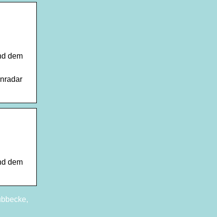
und dem
enradar
und dem
lübbecke,