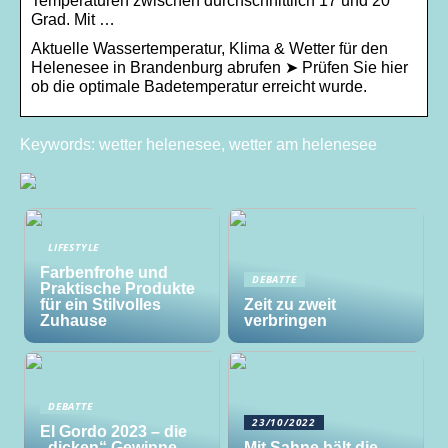
Temperaturen zwischen durchschnittlich 17 und 20
Grad. Mit …
Aktuelle Wassertemperatur, Klima & Wetter für den
Helenesee in Brandenburg abrufen ➤ Prüfen Sie hier
ob die optimale Badetemperatur erreicht wurde.
Keywords: wetter helenesee, wetter am helenesee
LIFESTYLE
Farbenfrohe und
DEBATTE
Praktische Produkte
für ein Stilvolles
Zeit zu zweit
Zuhause
verbringen
DEBATTE
23/10/2022
El Gordo 2023 – die
„dicken“ Gewinne
Mit Sahne hält die