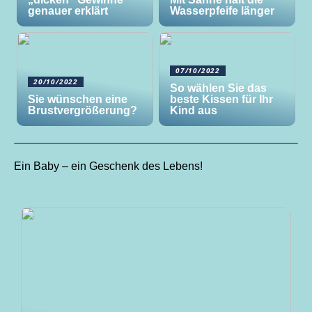
genauer erklärt
Wasserpfeife länger
07/10/2022
20/10/2022
So wählen Sie das
Sie wünschen eine
beste Kissen für Ihr
Brustvergrößerung?
Kind aus
Ein Baby – ein Geschenk des Lebens!