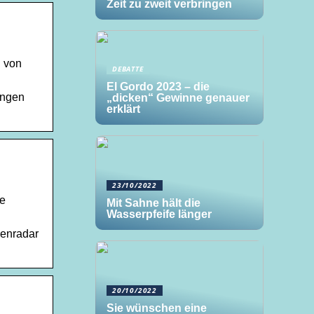
Zeit zu zweit verbringen
n von
DEBATTE
El Gordo 2023 – die
ungen
„dicken“ Gewinne genauer
erklärt
23/10/2022
ie
Mit Sahne hält die
Wasserpfeife länger
genradar
20/10/2022
Sie wünschen eine