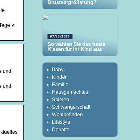
Brustvergrößerung?
die
 Tage ✔
07/10/2022
So wählen Sie das beste
Kissen für Ihr Kind aus
Baby
e und
Kinder
Familie
e und
Hausgemachtes
Spielen
Schwangerschaft
Wohlbefinden
Lifestyle
Debatte
ktuelles