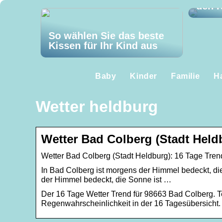
den K
So wählen Sie das beste
Kissen für Ihr Kind aus
Baby
Kinder
Familie
H
Wetter heldburg
Wetter Bad Colberg (Stadt Held
Wetter Bad Colberg (Stadt Heldburg): 16 Tage Trend
In Bad Colberg ist morgens der Himmel bedeckt, die 
der Himmel bedeckt, die Sonne ist …
Der 16 Tage Wetter Trend für 98663 Bad Colberg. 
Regenwahrscheinlichkeit in der 16 Tagesübersicht.