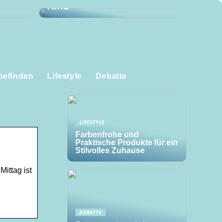
Kind
befinden
Lifestyle
Debatte
LIFESTYLE
Farbenfrohe und
Praktische Produkte für ein
Stilvolles Zuhause
ittag ist
DEBATTE