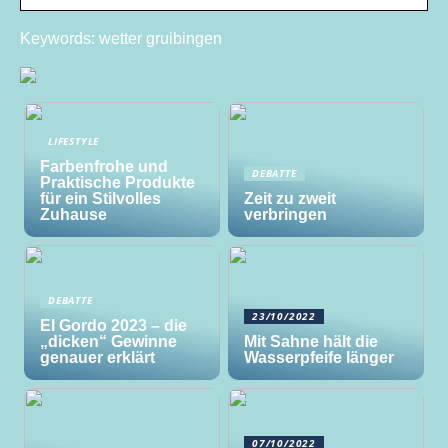
Keywords: wetter gruibingen
LIFESTYLE
Farbenfrohe und
DEBATTE
Praktische Produkte
für ein Stilvolles
Zeit zu zweit
Zuhause
verbringen
DEBATTE
23/10/2022
El Gordo 2023 – die
„dicken“ Gewinne
Mit Sahne hält die
genauer erklärt
Wasserpfeife länger
07/10/2022