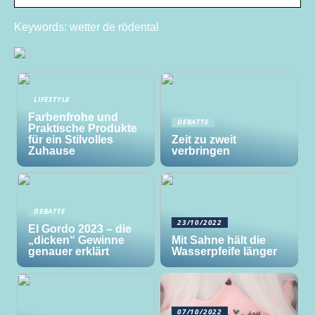
Keywords: wetter de rödental
LIFESTYLE
Farbenfrohe und
DEBATTE
Praktische Produkte
für ein Stilvolles
Zeit zu zweit
Zuhause
verbringen
DEBATTE
23/10/2022
El Gordo 2023 – die
„dicken“ Gewinne
Mit Sahne hält die
genauer erklärt
Wasserpfeife länger
07/10/2022