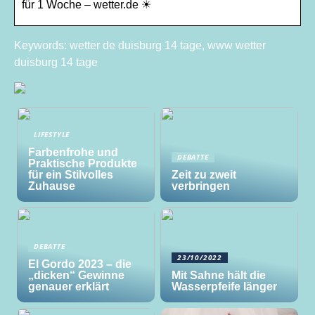
für 1 Woche – wetter.de ☀
Keywords: wetter de duisburg 14 tage, www wetter
duisburg 14 tage
LIFESTYLE
Farbenfrohe und
DEBATTE
Praktische Produkte
für ein Stilvolles
Zeit zu zweit
Zuhause
verbringen
DEBATTE
23/10/2022
El Gordo 2023 – die
„dicken“ Gewinne
Mit Sahne hält die
genauer erklärt
Wasserpfeife länger