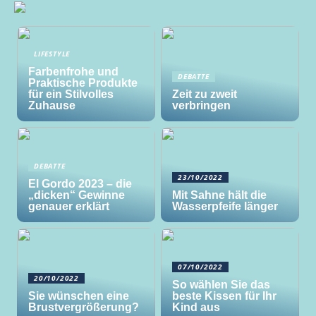
LIFESTYLE
Farbenfrohe und
DEBATTE
Praktische Produkte
für ein Stilvolles
Zeit zu zweit
Zuhause
verbringen
DEBATTE
23/10/2022
El Gordo 2023 – die
„dicken“ Gewinne
Mit Sahne hält die
genauer erklärt
Wasserpfeife länger
07/10/2022
20/10/2022
So wählen Sie das
Sie wünschen eine
beste Kissen für Ihr
Brustvergrößerung?
Kind aus