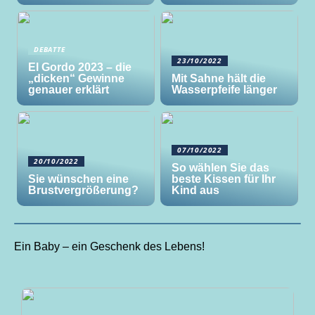
DEBATTE
23/10/2022
El Gordo 2023 – die
„dicken“ Gewinne
Mit Sahne hält die
genauer erklärt
Wasserpfeife länger
07/10/2022
20/10/2022
So wählen Sie das
Sie wünschen eine
beste Kissen für Ihr
Brustvergrößerung?
Kind aus
Ein Baby – ein Geschenk des Lebens!