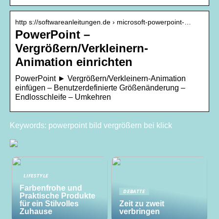
http s://softwareanleitungen.de › microsoft-powerpoint-…
PowerPoint –
Vergrößern/Verkleinern-
Animation einrichten
PowerPoint ► Vergrößern/Verkleinern-Animation
einfügen – Benutzerdefinierte Größenänderung –
Endlosschleife – Umkehren
Keywords: powerpoint bild vergrößern bei klick
LIFESTYLE
Farbenfrohe und
DEBATTE
Praktische Produkte
für ein Stilvolles
Zeit zu zweit
Zuhause
verbringen