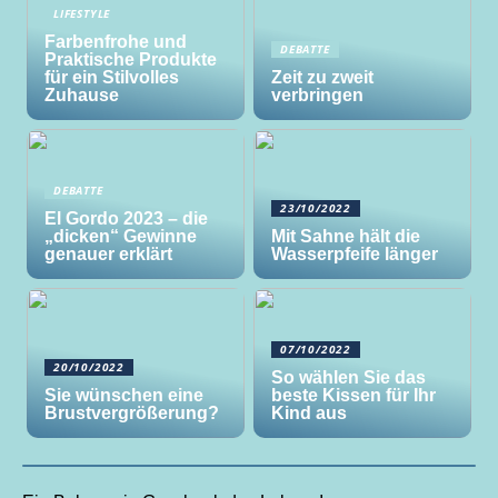
LIFESTYLE
Farbenfrohe und
DEBATTE
Praktische Produkte
für ein Stilvolles
Zeit zu zweit
Zuhause
verbringen
DEBATTE
23/10/2022
El Gordo 2023 – die
„dicken“ Gewinne
Mit Sahne hält die
genauer erklärt
Wasserpfeife länger
07/10/2022
20/10/2022
So wählen Sie das
Sie wünschen eine
beste Kissen für Ihr
Brustvergrößerung?
Kind aus