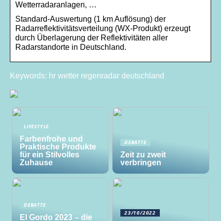
Wetterradaranlagen, …
Standard-Auswertung (1 km Auflösung) der
Radarreflektivitätsverteilung (WX-Produkt) erzeugt
durch Überlagerung der Reflektivitäten aller
Radarstandorte in Deutschland.
Keywords: hr wetter regenradar deutschland
LIFESTYLE
Farbenfrohe und
DEBATTE
Praktische Produkte
für ein Stilvolles
Zeit zu zweit
Zuhause
verbringen
DEBATTE
23/10/2022
El Gordo 2023 – die