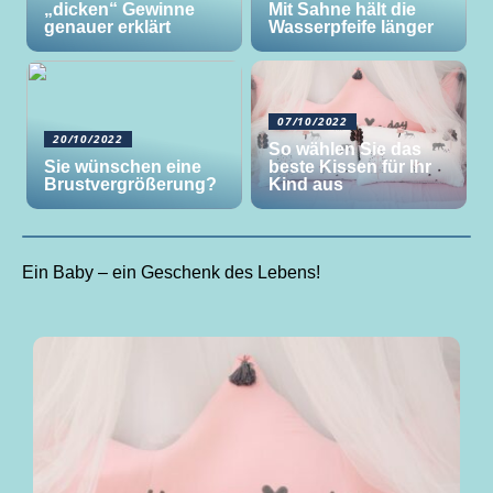
„dicken“ Gewinne
Mit Sahne hält die
genauer erklärt
Wasserpfeife länger
07/10/2022
20/10/2022
So wählen Sie das
Sie wünschen eine
beste Kissen für Ihr
Brustvergrößerung?
Kind aus
Ein Baby – ein Geschenk des Lebens!