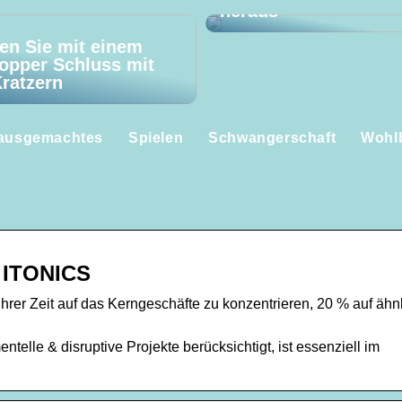
heraus
en Sie mit einem
opper Schluss mit
ratzern
ausgemachtes
Spielen
Schwangerschaft
Wohl
| ITONICS
ihrer Zeit auf das Kerngeschäfte zu konzentrieren, 20 % auf ähn
telle & disruptive Projekte berücksichtigt, ist essenziell im