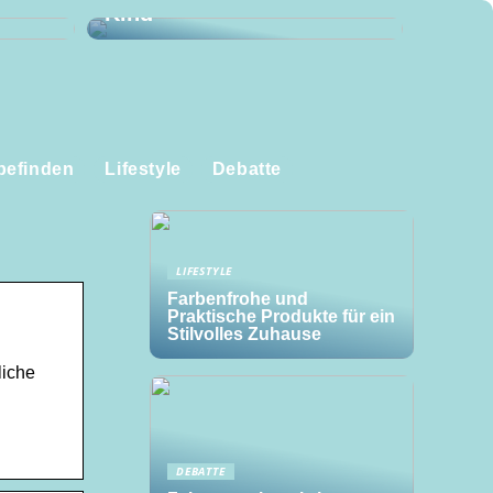
Kind
befinden
Lifestyle
Debatte
LIFESTYLE
Farbenfrohe und
Praktische Produkte für ein
Stilvolles Zuhause
liche
DEBATTE