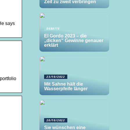
Zeit zu zweit verbringen
 He says
DEBATTE
El Gordo 2023 – die
„dicken“ Gewinne genauer
erklärt
23/10/2022
ortfolio
Mit Sahne hält die
Wasserpfeife länger
20/10/2022
Sie wünschen eine