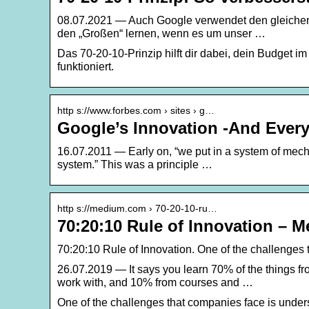
08.07.2021 — Auch Google verwendet den gleichen 
den „Großen“ lernen, wenn es um unser …
Das 70-20-10-Prinzip hilft dir dabei, dein Budget 
funktioniert.
http s://www.forbes.com › sites › g…
Google’s Innovation -And Ever
16.07.2011 — Early on, “we put in a system of mecha
system.” This was a principle …
http s://medium.com › 70-20-10-ru…
70:20:10 Rule of Innovation – 
70:20:10 Rule of Innovation. One of the challenge
26.07.2019 — It says you learn 70% of the things f
work with, and 10% from courses and …
One of the challenges that companies face is under