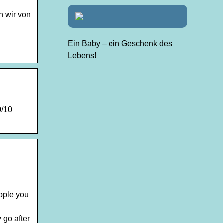
n wir von
Ein Baby – ein Geschenk des
Lebens!
0/10
eople you
 go after