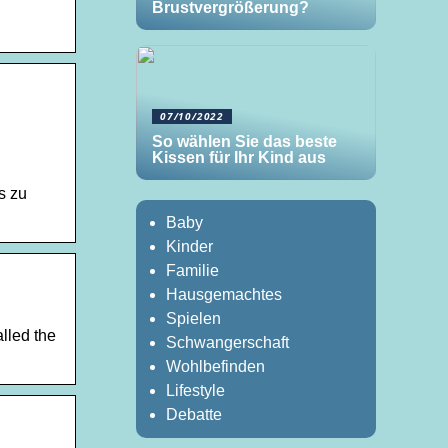
Brustvergrößerung?
07/10/2022
So wählen Sie das beste
n
Kissen für Ihr Kind aus
s zu
Baby
Kinder
Familie
Hausgemachtes
Spielen
lled the
Schwangerschaft
Wohlbefinden
Lifestyle
Debatte