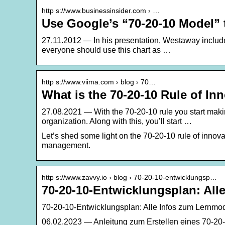
http s://www.businessinsider.com › …
Use Google’s “70-20-10 Model”
27.11.2012 — In his presentation, Westaway include
everyone should use this chart as …
http s://www.viima.com › blog › 70…
What is the 70-20-10 Rule of In
27.08.2021 — With the 70-20-10 rule you start maki
organization. Along with this, you’ll start …
Let’s shed some light on the 70-20-10 rule of innova
management.
http s://www.zavvy.io › blog › 70-20-10-entwicklungsp…
70-20-10-Entwicklungsplan: All
70-20-10-Entwicklungsplan: Alle Infos zum Lernmode
06.02.2023 — Anleitung zum Erstellen eines 70-20-