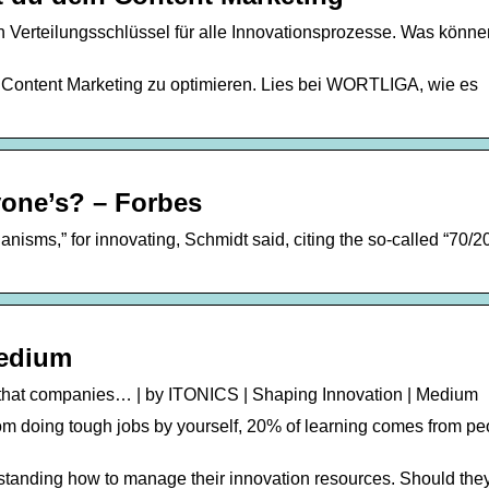
Verteilungsschlüssel für alle Innovationsprozesse. Was könne
im Content Marketing zu optimieren. Lies bei WORTLIGA, wie es
yone’s? – Forbes
nisms,” for innovating, Schmidt said, citing the so-called “70/2
Medium
s that companies… | by ITONICS | Shaping Innovation | Medium
rom doing tough jobs by yourself, 20% of learning comes from p
standing how to manage their innovation resources. Should they