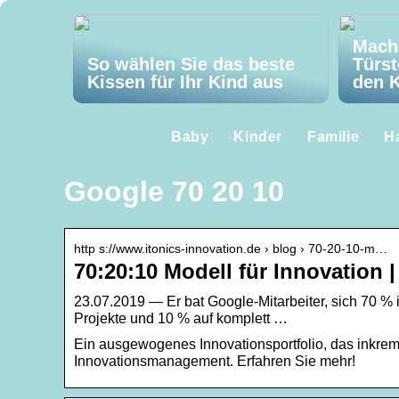
Mach
So wählen Sie das beste
Türst
Kissen für Ihr Kind aus
den K
Baby
Kinder
Familie
H
Google 70 20 10
http s://www.itonics-innovation.de › blog › 70-20-10-m…
70:20:10 Modell für Innovation 
23.07.2019 — Er bat Google-Mitarbeiter, sich 70 % 
Projekte und 10 % auf komplett …
Ein ausgewogenes Innovationsportfolio, das inkremen
Innovationsmanagement. Erfahren Sie mehr!