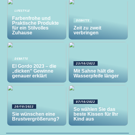
LIFESTYLE
Farbenfrohe und
DEBATTE
Praktische Produkte
für ein Stilvolles
Zeit zu zweit
Zuhause
verbringen
DEBATTE
23/10/2022
El Gordo 2023 – die
„dicken“ Gewinne
Mit Sahne hält die
genauer erklärt
Wasserpfeife länger
07/10/2022
20/10/2022
So wählen Sie das
Sie wünschen eine
beste Kissen für Ihr
Brustvergrößerung?
Kind aus