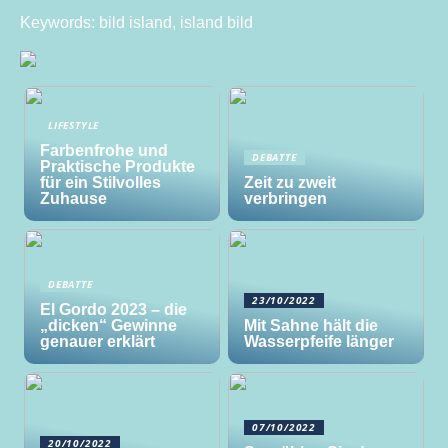
Keywords: bild island, island bild
LIFESTYLE
Farbenfrohe und
DEBATTE
Praktische Produkte
für ein Stilvolles
Zeit zu zweit
Zuhause
verbringen
DEBATTE
23/10/2022
El Gordo 2023 – die
„dicken“ Gewinne
Mit Sahne hält die
genauer erklärt
Wasserpfeife länger
07/10/2022
20/10/2022