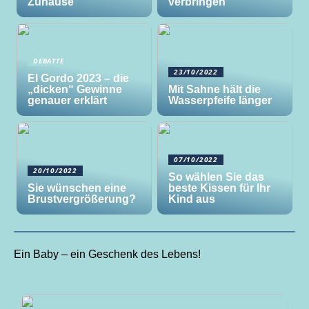
Zuhause
verbringen
DEBATTE
23/10/2022
El Gordo 2023 – die
„dicken“ Gewinne
Mit Sahne hält die
genauer erklärt
Wasserpfeife länger
07/10/2022
20/10/2022
So wählen Sie das
Sie wünschen eine
beste Kissen für Ihr
Brustvergrößerung?
Kind aus
Ein Baby – ein Geschenk des Lebens!