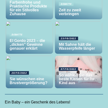
Farbenfrohe und
DEBATTE
Praktische Produkte
für ein Stilvolles
Zeit zu zweit
Zuhause
verbringen
DEBATTE
23/10/2022
El Gordo 2023 – die
„dicken“ Gewinne
Mit Sahne hält die
genauer erklärt
Wasserpfeife länger
07/10/2022
20/10/2022
So wählen Sie das
Sie wünschen eine
beste Kissen für Ihr
Brustvergrößerung?
Kind aus
Ein Baby – ein Geschenk des Lebens!