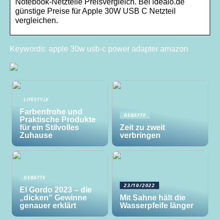
Notebook-Netzteile Preisvergleich. Bei idealo.de
günstige Preise für Apple 30W USB C Netzteil
vergleichen.
Keywords: apple 30w usb-c power adapter amazon
LIFESTYLE
Farbenfrohe und
DEBATTE
Praktische Produkte
für ein Stilvolles
Zeit zu zweit
Zuhause
verbringen
DEBATTE
23/10/2022
El Gordo 2023 – die
„dicken“ Gewinne
Mit Sahne hält die
genauer erklärt
Wasserpfeife länger