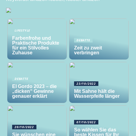
LIFESTYLE
Farbenfrohe und
DEBATTE
Praktische Produkte
für ein Stilvolles
Zeit zu zweit
Zuhause
verbringen
DEBATTE
23/10/2022
El Gordo 2023 – die
„dicken“ Gewinne
Mit Sahne hält die
genauer erklärt
Wasserpfeife länger
07/10/2022
20/10/2022
So wählen Sie das
Sie wünschen eine
beste Kissen für Ihr