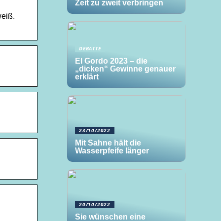
Zeit zu zweit verbringen
weiß.
DEBATTE
El Gordo 2023 – die
„dicken“ Gewinne genauer
erklärt
23/10/2022
Mit Sahne hält die
Wasserpfeife länger
20/10/2022
Sie wünschen eine