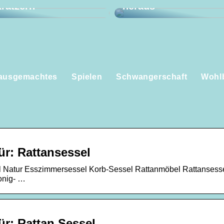
ratzern
heraus
ausgemachtes
Spielen
Schwangerschaft
Wohl
r: Rattansessel
el Natur Esszimmersessel Korb-Sessel Rattanmöbel Rattansess
onig- …
r: Rattan Sessel