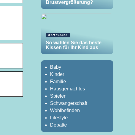
Brustvergrößerung?
07/10/2022
So wählen Sie das beste
Kissen für Ihr Kind aus
Baby
Kinder
Familie
Hausgemachtes
Spielen
Schwangerschaft
Wohlbefinden
Lifestyle
Debatte