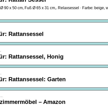
 Ø 90 x 50 cm, Fuß Ø 65 x 31 cm,. Relaxsessel · Farbe: beige, 
r: Rattansessel
…
r: Rattansessel, Honig
…
r: Rattansessel: Garten
m…
hnzimmermöbel – Amazon