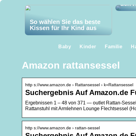
den K
So wählen Sie das beste
Kissen für Ihr Kind aus
Baby
Kinder
Familie
H
Amazon rattansessel
http s://www.amazon.de › Rattansessel › k=Rattansessel
Suchergebnis Auf Amazon.de Fü
Ergebnissen 1 – 48 von 371 — outlet Rattan-Sess
Rattanstuhl mit Armlehnen Lounge Flechtsessel (H
http s://www.amazon.de › rattan-sessel
Suchergebnis Auf Amazon.de Fü