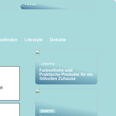
Kind
befinden
Lifestyle
Debatte
LIFESTYLE
Farbenfrohe und
Praktische Produkte für ein
Stilvolles Zuhause
el
DEBATTE